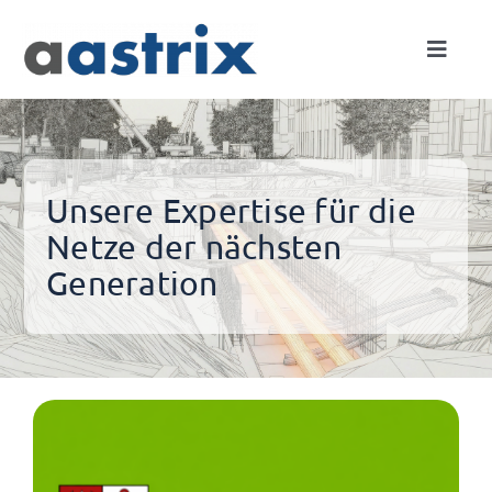
Skip
to
Toggle
content
Naviga
Expertise
Netze
Unsere Expertise für die
Netze der nächsten
Projekte
Generation
Unternehmen
Kontakt