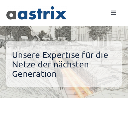
Skip
to
Toggle
content
Naviga
Expertise
Netze
Unsere Expertise für die
Netze der nächsten
Projekte
Generation
Unternehmen
Kontakt