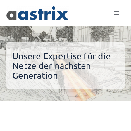
Skip
to
Toggle
content
Naviga
Expertise
Netze
Unsere Expertise für die
Netze der nächsten
Projekte
Generation
Unternehmen
Kontakt