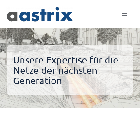
Skip
to
Toggle
content
Naviga
Expertise
Netze
Unsere Expertise für die
Netze der nächsten
Projekte
Generation
Unternehmen
Kontakt