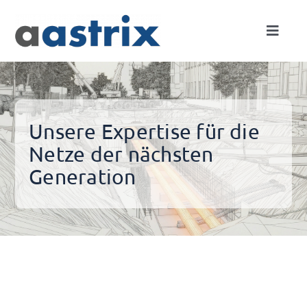
Skip
to
Toggle
content
Naviga
Expertise
Netze
Unsere Expertise für die
Netze der nächsten
Projekte
Generation
Unternehmen
Kontakt